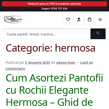
Reduceri pana la 70% la modelele selectate
Suport: 0743 727 624
Sari
Sari
F
C
C
M
la
la
a
o
o
e
navigare
conținut
v
n
s
n
o
t
i
C
r
u
i
a
Categorie:
hermosa
t
e
u
t
a
Publicat pe
2 ianuarie 2025
de
gepas-mag
—
Lasă un
comentariu
Cum Asortezi Pantofii
cu Rochii Elegante
Hermosa – Ghid de