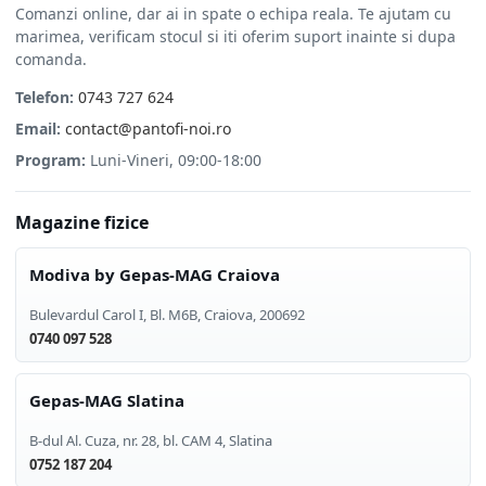
Comanzi online, dar ai in spate o echipa reala. Te ajutam cu
marimea, verificam stocul si iti oferim suport inainte si dupa
comanda.
Telefon:
0743 727 624
Email:
contact@pantofi-noi.ro
Program:
Luni-Vineri, 09:00-18:00
Magazine fizice
Modiva by Gepas-MAG Craiova
Bulevardul Carol I, Bl. M6B
,
Craiova
,
200692
0740 097 528
Gepas-MAG Slatina
B-dul Al. Cuza, nr. 28, bl. CAM 4
,
Slatina
0752 187 204